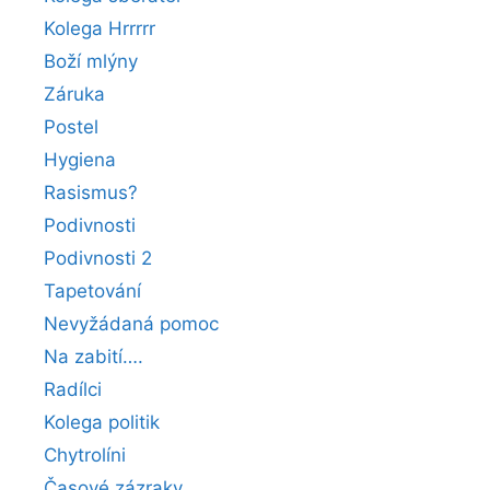
Kolega Hrrrrr
Boží mlýny
Záruka
Postel
Hygiena
Rasismus?
Podivnosti
Podivnosti 2
Tapetování
Nevyžádaná pomoc
Na zabití….
Radílci
Kolega politik
Chytrolíni
Časové zázraky