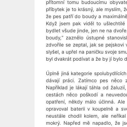
přítomní tomu budoucímu obyvatel
příbytek je to krásný, ale myslím, 
že pes patří do boudy a maximálně 
Když jsem pak viděl to ušlechtilé
bydlet všude jinde, jen ne na dvoře
boudy,“ zaznělo ústupné stanovis
zdvořile se zeptal, jak se pejskovi
slyšel, a upřel na paničku svoje smu
byl dvakrát podívat a že by jí bylo
Úplně jiná kategorie spolubydlících
dávají práci. Zatímco pes něco 
Například je lákají táhla od žaluz
cestách něco poškodí a neuvedo
opatření, někdy málo účinná. Ale
opravoval baterii v koupelně a sv
neustále chodil kolem, ale neříkal
mokrý. Napřed mě napadlo, že jse