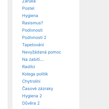
Záruka
Postel
Hygiena
Rasismus?
Podivnosti
Podivnosti 2
Tapetování
Nevyžádaná pomoc
Na zabití….
Radílci
Kolega politik
Chytrolíni
Časové zázraky
Hygiena 2
Důvěra 2