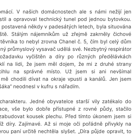
omácí. V našich domácnostech ale s námi nežijí jen
istil a opravoval technický tunel pod jednou bytovkou.
 postavená někdy v padesátých letech, byla situována
iště. Stálým nájemníkům už zřejmě zakrněly čichové
těvníka to nebyl zrovna Chanel č. 5, čím byl celý dům
onný průmyslový vysavač udělá své. Nezbytný respirátor
 požadavku vyčištěn a díry po různých předělávkách
klí na lidi, že jsem měl dojem, že mi z druhé strany
 cihlu na správné místo. Už jsem si ani nevšímal
 mě chodili dívat na okraje vpusti a kanálů. Jen jsem
šáka“ neodnesl v kufru s nářadím.
charakteru. Jedné obyvatelce starší vily zatékalo do
ce, vše bylo dobře přístupné z rovné půdy, stačilo
či zabudovat kousek plechu. Před tímto úkonem jsem si
ž díry. Zajímavé. Až si moje oči pořádně přivykly na
rou paní určitě nechtěla slyšet. „Díra půjde opravit, to