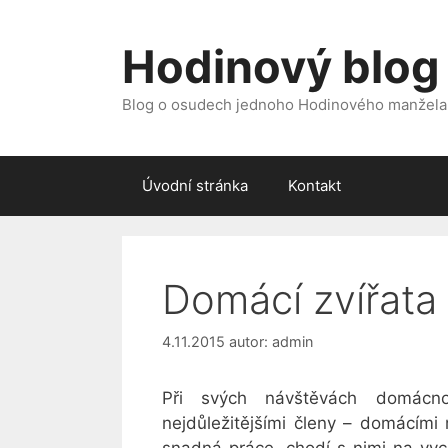
Přeskočit
na
Hodinový blog
obsah
Blog o osudech jednoho Hodinového manžela
Úvodní stránka
Kontakt
Domácí zvířata
4.11.2015
autor:
admin
Při svých návštěvách domácno
nejdůležitějšími členy – domácími