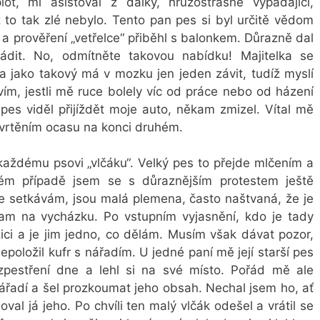
lot, mi asistoval z dálky, hrůzostrašně vypadající,
už to tak zlé nebylo. Tento pan pes si byl určitě vědom
 a prověření „vetřelce“ přiběhl s balonkem. Důrazně dal
dit. No, odmítněte takovou nabídku! Majitelka se
 a jako takový má v mozku jen jeden závit, tudíž myslí
ím, jestli mě ruce bolely víc od práce nebo od házení
 pes viděl přijíždět moje auto, někam zmizel. Vítal mě
vrtěním ocasu na konci druhém.
aždému psovi „vlčáku“. Velký pes to přejde mlčením a
ém případě jsem se s důraznějším protestem ještě
se setkávám, jsou malá plemena, často naštvaná, že je
kam na vycházku. Po vstupním vyjasnění, kdo je tady
ici a je jim jedno, co dělám. Musím však dávat pozor,
položil kufr s nářadím. U jedné paní mě její starší pes
 zpestření dne a lehl si na své místo. Pořád mě ale
nářadí a šel prozkoumat jeho obsah. Nechal jsem ho, ať
val já jeho. Po chvíli ten malý vlčák odešel a vrátil se