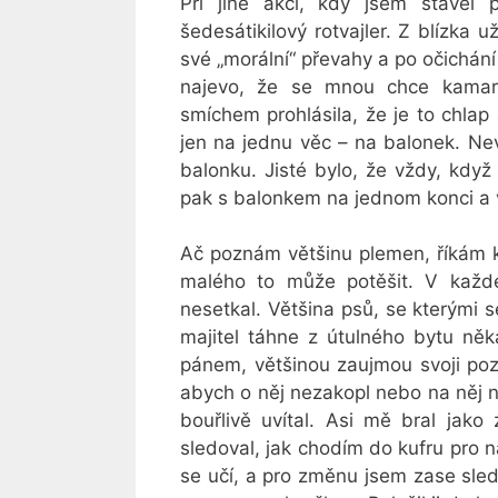
Při jiné akci, kdy jsem stavěl p
šedesátikilový rotvajler. Z blízka 
své „morální“ převahy a po očichání
najevo, že se mnou chce kamará
smíchem prohlásila, že je to chlap
jen na jednu věc – na balonek. Nev
balonku. Jisté bylo, že vždy, když
pak s balonkem na jednom konci a 
Ač poznám většinu plemen, říkám k
malého to může potěšit. V každ
nesetkal. Většina psů, se kterými 
majitel táhne z útulného bytu ně
pánem, většinou zaujmou svoji poz
abych o něj nezakopl nebo na něj ne
bouřlivě uvítal. Asi mě bral jako
sledoval, jak chodím do kufru pro 
se učí, a pro změnu jsem zase sledo