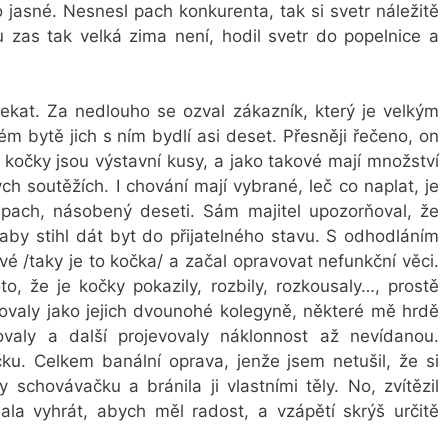
jasné. Nesnesl pach konkurenta, tak si svetr náležitě
u zas tak velká zima není, hodil svetr do popelnice a
kat. Za nedlouho se ozval zákazník, který je velkým
 bytě jich s ním bydlí asi deset. Přesněji řečeno, on
y kočky jsou výstavní kusy, a jako takové mají množství
 soutěžích. I chování mají vybrané, leč co naplat, je
 pach, násobený deseti. Sám majitel upozorňoval, že
aby stihl dát byt do přijatelného stavu. S odhodláním
é /taky je to kočka/ a začal opravovat nefunkční věci.
o, že je kočky pokazily, rozbily, rozkousaly…, prostě
hovaly jako jejich dvounohé kolegyně, některé mě hrdě
ovaly a další projevovaly náklonnost až nevídanou.
ku. Celkem banální oprava, jenže jsem netušil, že si
 schovávačku a bránila ji vlastními těly. No, zvítězil
la vyhrát, abych měl radost, a vzápětí skrýš určitě