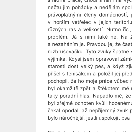
snadná práce, chodí s nimi na vyc
nečtu jim pohádky a nedělám spol
právoplatnými členy domácností,
v horším vetřelec v jejich terito
různých ras a velikostí. Nutno říc
problém. Já s nimi také ne. Na 
a nezaháním je. Pravdou je, že čas
rozbrušovačku. Tyto zvuky špatně sn
výjimka. Kdysi jsem opravoval zám
starosti dost velký pes, a když zj
přišel s tenisákem a položil jej př
pochopil, že ho moje práce vůbec 
byl okamžitě zpět a štěkotem mě m
taky poradní hlas. Napadlo mě, že
byl zřejmě ochoten kvůli hozenému
čekal opodál, až nepříjemný zvuk
bylo náročnější, jestli uspokojit p