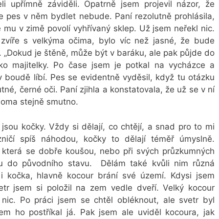
i upřímně záviděli. Opatrně jsem projevil názor, že
že pes v něm bydlet nebude. Paní rezolutně prohlásila,
mu v zimě povolí vyhřívaný sklep. Už jsem neřekl nic.
 zvíře s velkýma očima, bylo víc než jasné, že bude
. „Dokud je štěně, může být v baráku, ale pak půjde do
ko majitelky. Po čase jsem je potkal na vycházce a
 v boudě líbí. Pes se evidentně vyděsil, když tu otázku
tné, černé oči. Paní zjihla a konstatovala, že už se v ní
 doma stejně smutno.
 jsou kočky. Vždy si dělají, co chtějí, a snad pro to mi
zničí spíš náhodou, kočky to dělají téměř úmyslně.
ií, která se dobře koušou, nebo při svých průzkumných
u do původního stavu. Dělám také kvůli nim různá
 i kočka, hlavně kocour brání své území. Kdysi jsem
etr jsem si položil na zem vedle dveří. Velký kocour
 nic. Po práci jsem se chtěl obléknout, ale svetr byl
m ho postříkal já. Pak jsem ale uviděl kocoura, jak