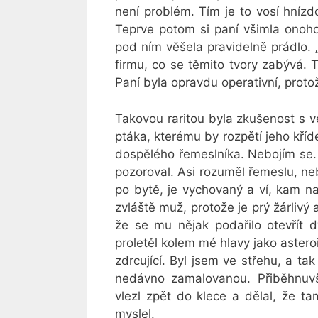
není problém. Tím je to vosí hníz
Teprve potom si paní všimla onoho
pod ním věšela pravidelně prádlo.
firmu, co se těmito tvory zabývá. T
Paní byla opravdu operativní, protož
Takovou raritou byla zkušenost s
ptáka, kterému by rozpětí jeho kří
dospělého řemeslníka. Nebojím se. 
pozoroval. Asi rozuměl řemeslu, ne
po bytě, je vychovaný a ví, kam na
zvláště muž, protože je prý žárlivý
že se mu nějak podařilo otevřít d
proletěl kolem mé hlavy jako astero
zdrcující. Byl jsem ve střehu, a t
nedávno zamalovanou. Přiběhnuvši
vlezl zpět do klece a dělal, že ta
myslel.