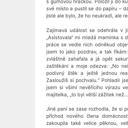
s gumovou hračkou. Položil ji do kuf
své místo a pustil se do papíru – d
jisté ale bylo, že ho neukradl, ale r
Zajímavá událost se odehrála v j
„Asistovala“ mi mladá maminka s d
práce se vedle nich odněkud objevil
jsem to jako pozdrav, a tak říkám
zvláštně zahafala a já opět sekun
zaštěkání a moje odezva: „No neř
podivný štěk a ještě jednou rea
Zasloužíš si pochvalu.“ Pohladil j
jsem si všiml nevěřícího výrazu ve
majitelka, „to byl větší zážitek n
Jiné paní se zase rozhodla, že si p
příchod nového člena domácnost
zakoupila také velice pěknou, ve