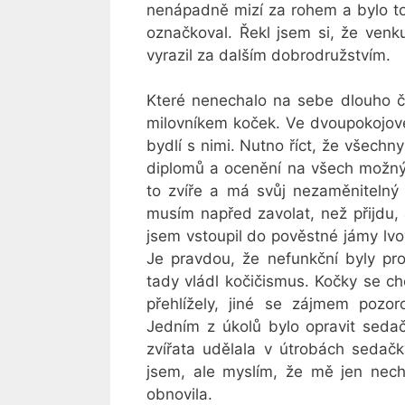
nenápadně mizí za rohem a bylo to 
označkoval. Řekl jsem si, že venk
vyrazil za dalším dobrodružstvím.
Které nenechalo na sebe dlouho če
milovníkem koček. Ve dvoupokojovém
bydlí s nimi. Nutno říct, že všechn
diplomů a ocenění na všech možných
to zvíře a má svůj nezaměnitelný
musím napřed zavolat, než přijdu, 
jsem vstoupil do pověstné jámy lvov
Je pravdou, že nefunkční byly prot
tady vládl kočičismus. Kočky se c
přehlížely, jiné se zájmem pozor
Jedním z úkolů bylo opravit sedač
zvířata udělala v útrobách sedačky
jsem, ale myslím, že mě jen necha
obnovila.