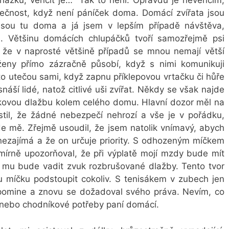
házku, venčit je…“ Tak to není. Opravdu je nevenčím,
ečnost, když není páníček doma. Domácí zvířata jsou
 jsou tu doma a já jsem v lepším případě návštěva,
riu. Většinu domácích chlupáčků tvoří samozřejmě psi
i, že v naprosté většině případů se mnou nemají větší
ženy přímo zázračně působí, když s nimi komunikuji
to utečou sami, když zapnu příklepovou vrtačku či hůře
áší lidé, natož citlivé uši zvířat. Někdy se však najde
kovou dlažbu kolem celého domu. Hlavní dozor měl na
istil, že žádné nebezpečí nehrozí a vše je v pořádku,
ede mě. Zřejmě usoudil, že jsem natolik vnímavý, abych
nezajímá a že on určuje priority. S odhozeným míčkem
írně upozorňoval, že při výplatě mojí mzdy bude mít
 mu bude vadit zvuk rozbrušované dlažby. Tento tvor
 míčku podstoupit cokoliv. S tenisákem v zubech jen
 pomine a znovu se dožadoval svého práva. Nevím, co
sa nebo chodníkové potřeby paní domácí.