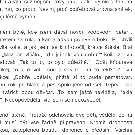
ru a vzal si z něj smirkový papír. Jako by nic si lehl na
át mu, co proto. Nevím, proč potřeboval zrovna smirek,
egulérně vyměnil.
iném bytě, kde jsem dával novou vodovodní baterii.
ítětem za ruku a kamarádkou po svém boku. Po chvíli
a kolie, a jak jsem se k ní otočil, krátce štěkla. Bral
: „Nazdar, vlčáku, kde jsi takovou dobu?“ Kolie znovu
doval: „Tak to jo, to bylo důležité.“ Opět kňouravé
íkej, to si dovolil moc a cos mu na to řekl?“ Znovu
kce: „Dobře udělals, příště si to bude pamatovat.
sem kolii po hlavě a pes spokojeně odešel. Teprve pak
 tvářích obou děvčat. „To jsem ještě neviděla,“ řekla
ež…“ Nedopověděla, víc jsem se nedozvěděl.
ořídí štěně. Protože odchovala dvě děti, věděla, že na
i musí být vše řádně připraveno. Kromě drobností
lkou, zateplenou boudu, dokonce s předsíní. Všichni