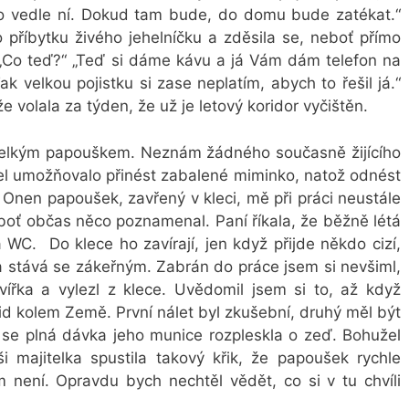
do vedle ní. Dokud tam bude, do domu bude zatékat.“
 příbytku živého jehelníčku a zděsila se, neboť přímo
 „Co teď?“ „Teď si dáme kávu a já Vám dám telefon na
ak velkou pojistku si zase neplatím, abych to řešil já.“
e volala za týden, že už je letový koridor vyčištěn.
 velkým papouškem. Neznám žádného současně žijícího
del umožňovalo přinést zabalené miminko, natož odnést
Onen papoušek, zavřený v kleci, mě při práci neustále
boť občas něco poznamenal. Paní říkala, že běžně létá
 WC. Do klece ho zavírají, jen když přijde někdo cizí,
 a stává se zákeřným. Zabrán do práce jsem si nevšiml,
vířka a vylezl z klece. Uvědomil jsem si to, až když
id kolem Země. První nálet byl zkušební, druhý měl být
ak se plná dávka jeho munice rozpleskla o zeď. Bohužel
 majitelka spustila takový křik, že papoušek rychle
m není. Opravdu bych nechtěl vědět, co si v tu chvíli