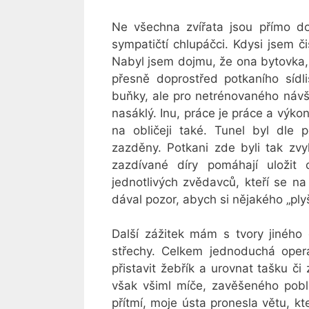
Ne všechna zvířata jsou přímo d
sympatičtí chlupáčci. Kdysi jsem č
Nabyl jsem dojmu, že ona bytovka,
přesně doprostřed potkaního sídl
buňky, ale pro netrénovaného návš
nasáklý. Inu, práce je práce a výk
na obličeji také. Tunel byl dle
zazděny. Potkani zde byli tak zvy
zazdívané díry pomáhají uložit
jednotlivých zvědavců, kteří se na
dával pozor, abych si nějakého „ply
Další zážitek mám s tvory jiného 
střechy. Celkem jednoduchá opera
přistavit žebřík a urovnat tašku 
však všiml míče, zavěšeného poblí
přítmí, moje ústa pronesla větu, kte